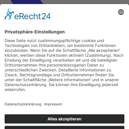
Mastodon
Signal
Start
Über uns
Untermenü umschalten
Die Genossenschaft
Podcast
Downloads
Denkwerkstätten
Untermenü umschalten
Energie
Energy Sharing
Regionalentwicklung
Projekte
Untermenü umschalten
Balkonkraftwerke
Agri-PV
Schwarmspeicher