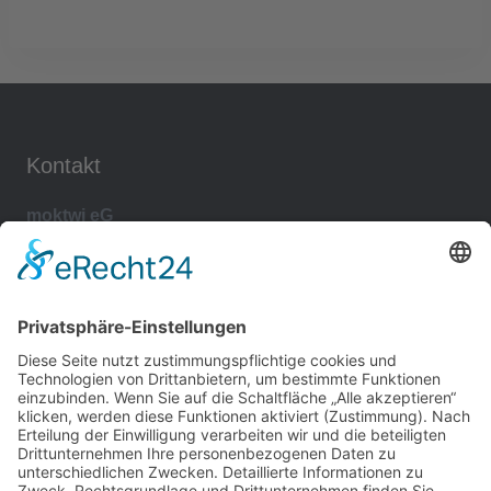
Kontakt
moktwi eG
Stettiner Straße 1
21339 Lüneburg
kontakt@moktwi.de
Rechtliches
Impressum
Datenschutzerklärung